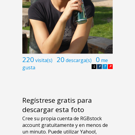
220
20
0
visita(s)
descarga(s)
me
gusta
L
F
T
P
Regístrese gratis para
descargar esta foto