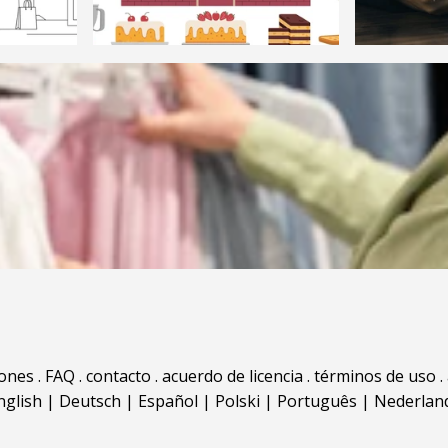
iones
.
FAQ
.
contacto
.
acuerdo de licencia
.
términos de uso
.
nglish
|
Deutsch
|
Español
|
Polski
|
Português
|
Nederlan