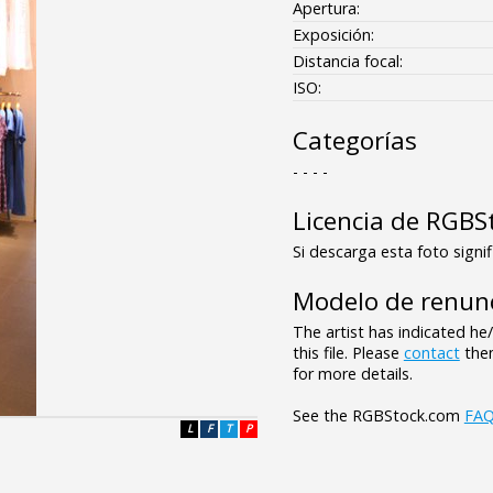
Apertura:
Exposición:
Distancia focal:
ISO:
Categorías
- - - -
Licencia de RGBS
Si descarga esta foto signif
Modelo de renunc
The artist has indicated he
this file. Please
contact
them
for more details.
See the RGBStock.com
FA
L
F
T
P