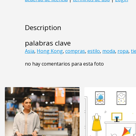
Description
palabras clave
Asia
,
Hong Kong
,
compras
,
estilo
,
moda
,
ropa
,
ti
no hay comentarios para esta foto