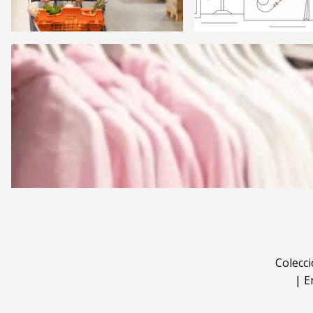
Colecc
|
E