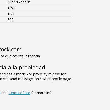
325770/65536
1/50
18/1
800
tock.com
ica que acepta la licencia.
ia a la propiedad
/she has a model- or property release for
 via 'send message' on his/her profile page
Q
and
Terms of use
for more info.