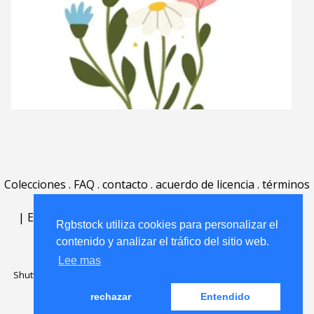
Colecciones
.
FAQ
.
contacto
.
acuerdo de licencia
.
términos
de uso
.
acerca
.
|
English
|
Deutsch
|
Español
|
Polski
|
Português
|
Rgbstock utiliza cookies para personalizar el
Nederlands
|
contenido y analizar el tráfico del sitio web.
Lee mas
Shutterstock official partner of Rgbstock
Saqurai AI official partner of
Rgbstock
rechazar
Entendido