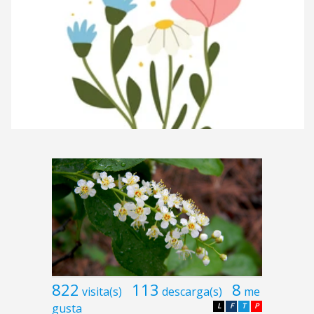
822
113
8
visita(s)
descarga(s)
me
gusta
L
F
T
P