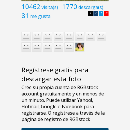
10462
1770
visita(s)
descarga(s)
81
L
F
T
P
me gusta
Regístrese gratis para
descargar esta foto