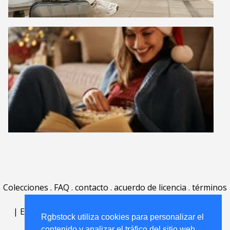
Colecciones
.
FAQ
.
contacto
.
acuerdo de licencia
.
términos
de uso
.
acerca
.
|
English
|
Deutsch
|
Español
|
Polski
|
Português
|
Rgbstock utiliza cookies para personalizar el
Nederlands
|
contenido y analizar el tráfico del sitio web.