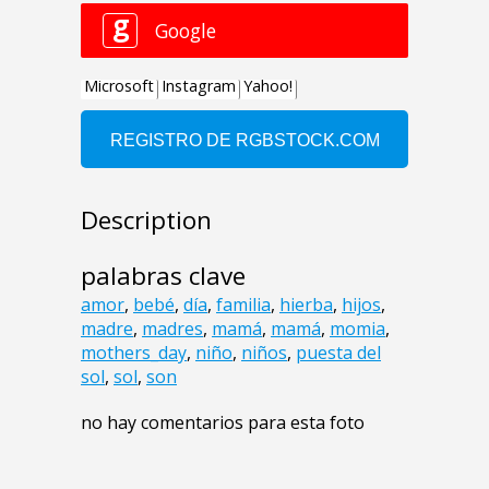
Description
palabras clave
amor
,
bebé
,
día
,
familia
,
hierba
,
hijos
,
madre
,
madres
,
mamá
,
mamá
,
momia
,
mothers_day
,
niño
,
niños
,
puesta del
sol
,
sol
,
son
no hay comentarios para esta foto