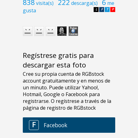
838
222
6
visita(s)
descarga(s)
me
gusta
L
F
T
P
Regístrese gratis para
descargar esta foto