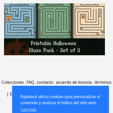
Colecciones
.
FAQ
.
contacto
.
acuerdo de licencia
.
términos
de uso
.
acerca
.
|
English
|
Deutsch
|
Español
|
Polski
|
Português
|
Rgbstock utiliza cookies para personalizar el
Nederlands
|
contenido y analizar el tráfico del sitio web.
Lee mas