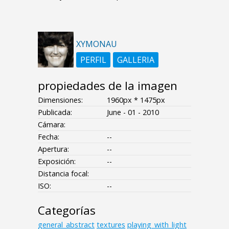
XYMONAU
PERFIL
GALLERIA
propiedades de la imagen
Dimensiones:
1960px * 1475px
Publicada:
June - 01 - 2010
Cámara:
Fecha:
--
Apertura:
--
Exposición:
--
Distancia focal:
ISO:
--
Categorías
general_abstract
textures
playing_with_light