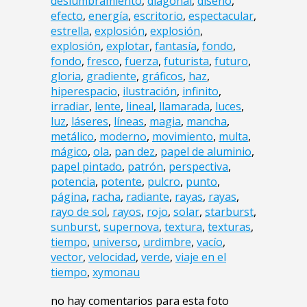
deslumbramiento
,
diagonal
,
diseño
,
efecto
,
energía
,
escritorio
,
espectacular
,
estrella
,
explosión
,
explosión
,
explosión
,
explotar
,
fantasía
,
fondo
,
fondo
,
fresco
,
fuerza
,
futurista
,
futuro
,
gloria
,
gradiente
,
gráficos
,
haz
,
hiperespacio
,
ilustración
,
infinito
,
irradiar
,
lente
,
lineal
,
llamarada
,
luces
,
luz
,
láseres
,
líneas
,
magia
,
mancha
,
metálico
,
moderno
,
movimiento
,
multa
,
mágico
,
ola
,
pan dez
,
papel de aluminio
,
papel pintado
,
patrón
,
perspectiva
,
potencia
,
potente
,
pulcro
,
punto
,
página
,
racha
,
radiante
,
rayas
,
rayas
,
rayo de sol
,
rayos
,
rojo
,
solar
,
starburst
,
sunburst
,
supernova
,
textura
,
texturas
,
tiempo
,
universo
,
urdimbre
,
vacío
,
vector
,
velocidad
,
verde
,
viaje en el
tiempo
,
xymonau
no hay comentarios para esta foto