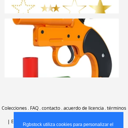
Colecciones
.
FAQ
.
contacto
.
acuerdo de licencia
.
términos
de uso
.
acerca
.
|
English
|
Deutsch
|
Español
|
Polski
|
Português
|
Rgbstock utiliza cookies para personalizar el
Nederlands
|