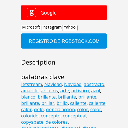
Description
palabras clave
Jetstream
,
Navidad
,
Navidad
,
abstracto
,
amarillo
,
arco iris
,
arte
,
artístico
,
azul
,
blanco
,
brillante
,
brillante
,
brillante
,
brillante
,
brillar
,
brillo
,
caliente
,
caliente
,
calor
,
cielo
,
ciencia ficción
,
color
,
color
,
colorido
,
concepto
,
conceptual
,
copyspace
,
de colores
,