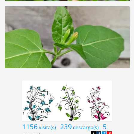
1156
239
5
visita(s)
descarga(s)
L
F
T
P