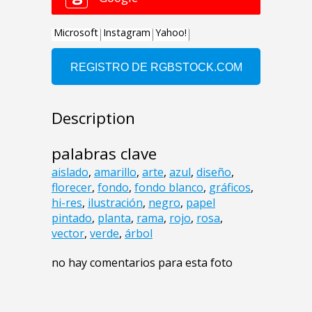
Description
palabras clave
aislado
,
amarillo
,
arte
,
azul
,
diseño
,
florecer
,
fondo
,
fondo blanco
,
gráficos
,
hi-res
,
ilustración
,
negro
,
papel
pintado
,
planta
,
rama
,
rojo
,
rosa
,
vector
,
verde
,
árbol
no hay comentarios para esta foto