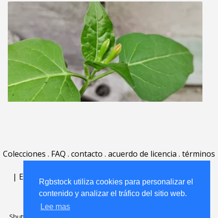
Colecciones
.
FAQ
.
contacto
.
acuerdo de licencia
.
términos
de uso
.
acerca
.
|
English
|
Deutsch
|
Español
|
Polski
|
Português
|
Rgbstock utiliza cookies para personalizar el
Nederlands
|
contenido y analizar el tráfico del sitio web.
Lee mas
Shutterstock official partner of Rgbstock
Saqurai AI official partner of