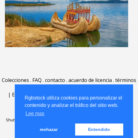
Colecciones
.
FAQ
.
contacto
.
acuerdo de licencia
.
términos
de uso
.
acerca
.
|
English
|
Deutsch
|
Español
|
Polski
|
Português
|
Rgbstock utiliza cookies para personalizar el
Nederlands
|
contenido y analizar el tráfico del sitio web.
Lee mas
Shutterstock official partner of Rgbstock
Saqurai AI official partner of
Rgbstock
rechazar
Entendido