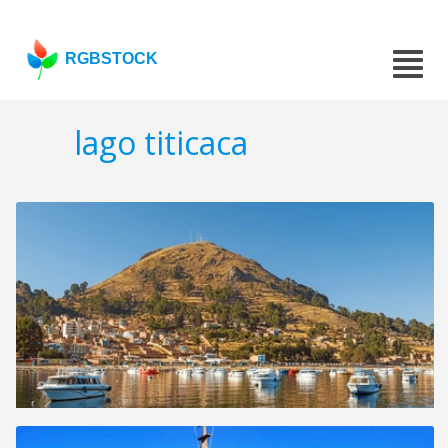
RGBSTOCK
lago titicaca