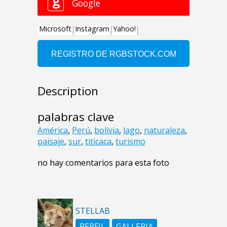
Description
palabras clave
América
,
Perú
,
bolivia
,
lago
,
naturaleza
,
paisaje
,
sur
,
titicaca
,
turismo
no hay comentarios para esta foto
STELLAB
PERFIL
GALLERIA