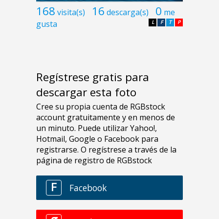
168
16
0
visita(s)
descarga(s)
me
gusta
L
F
T
P
Regístrese gratis para
descargar esta foto