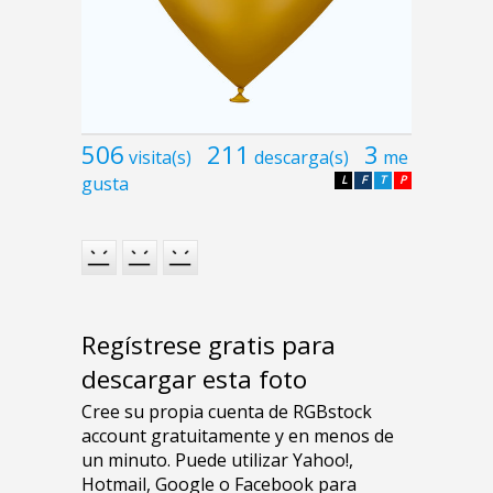
506
211
3
visita(s)
descarga(s)
me
gusta
L
F
T
P
Regístrese gratis para
descargar esta foto