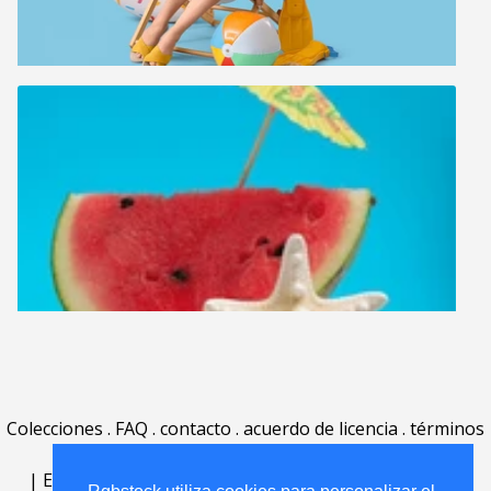
Colecciones
.
FAQ
.
contacto
.
acuerdo de licencia
.
términos
de uso
.
acerca
.
|
English
|
Deutsch
|
Español
|
Polski
|
Português
|