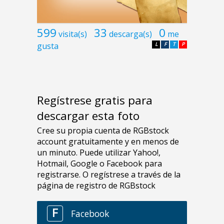
599
33
0
visita(s)
descarga(s)
me
gusta
L
F
T
P
Regístrese gratis para
descargar esta foto