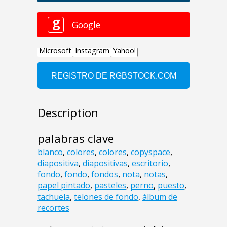
Description
palabras clave
blanco
,
colores
,
colores
,
copyspace
,
diapositiva
,
diapositivas
,
escritorio
,
fondo
,
fondo
,
fondos
,
nota
,
notas
,
papel pintado
,
pasteles
,
perno
,
puesto
,
tachuela
,
telones de fondo
,
álbum de
recortes