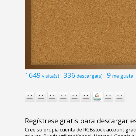
1649
336
9
visita(s)
descarga(s)
me gusta
Regístrese gratis para descargar e