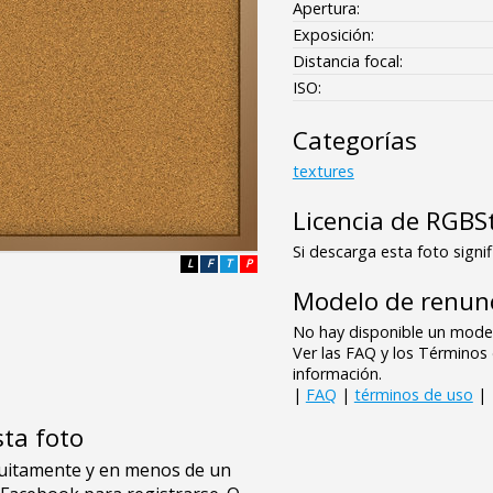
Apertura:
Exposición:
Distancia focal:
ISO:
Categorías
textures
Licencia de RGBS
Si descarga esta foto signif
L
F
T
P
Modelo de renunc
No hay disponible un model
Ver las FAQ y los Término
información.
|
FAQ
|
términos de uso
|
sta foto