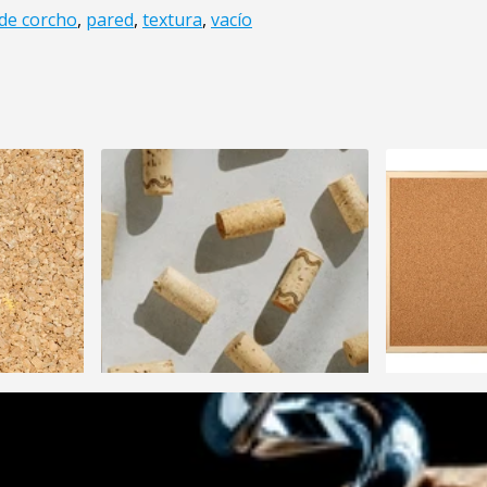
de corcho
,
pared
,
textura
,
vacío