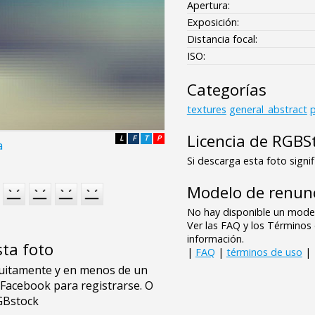
Apertura:
Exposición:
Distancia focal:
ISO:
Categorías
textures
general_abstract
p
Licencia de RGBS
L
F
T
P
a
Si descarga esta foto signif
Modelo de renunc
No hay disponible un model
Ver las FAQ y los Término
información.
sta foto
|
FAQ
|
términos de uso
|