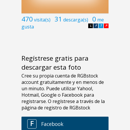
470
31
0
visita(s)
descarga(s)
me
gusta
L
F
T
P
Regístrese gratis para
descargar esta foto