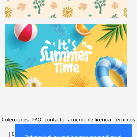
Colecciones
.
FAQ
.
contacto
.
acuerdo de licencia
.
términos
de uso
.
acerca
.
|
English
|
Deutsch
|
Español
|
Polski
|
Português
|