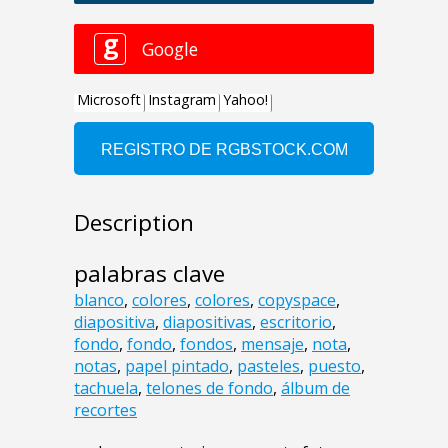
Description
palabras clave
blanco
,
colores
,
colores
,
copyspace
,
diapositiva
,
diapositivas
,
escritorio
,
fondo
,
fondo
,
fondos
,
mensaje
,
nota
,
notas
,
papel pintado
,
pasteles
,
puesto
,
tachuela
,
telones de fondo
,
álbum de
recortes