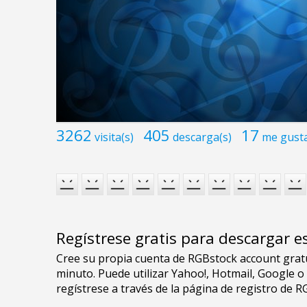
3262
405
17
visita(s)
descarga(s)
me gust
Regístrese gratis para descargar e