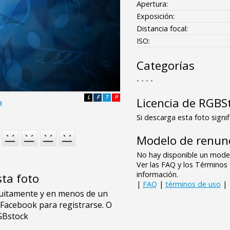
Apertura:
Exposición:
Distancia focal:
ISO:
Categorías
- - - -
L
F
T
P
Licencia de RGBS
a
Si descarga esta foto signif
Modelo de renunc
No hay disponible un model
Ver las FAQ y los Término
información.
sta foto
|
FAQ
|
términos de uso
|