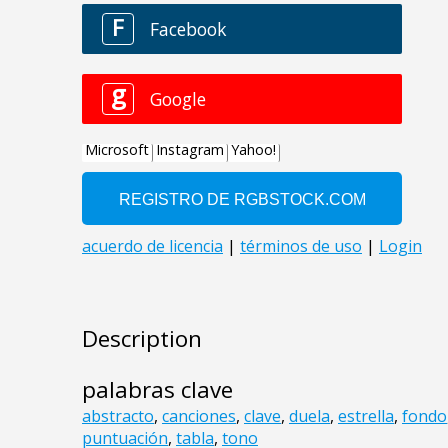
Description
palabras clave
abstracto
,
canciones
,
clave
,
duela
,
estrella
,
fondo
puntuación
,
tabla
,
tono