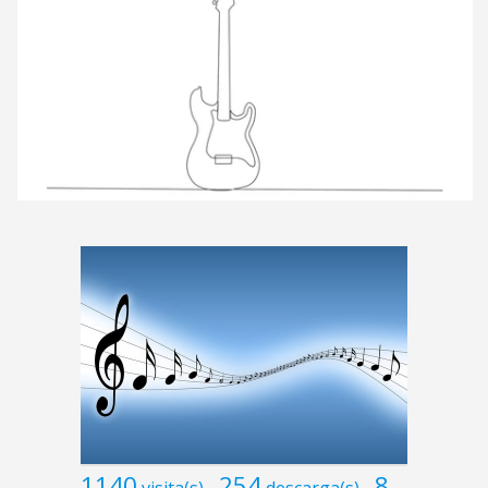
1140
254
8
visita(s)
descarga(s)