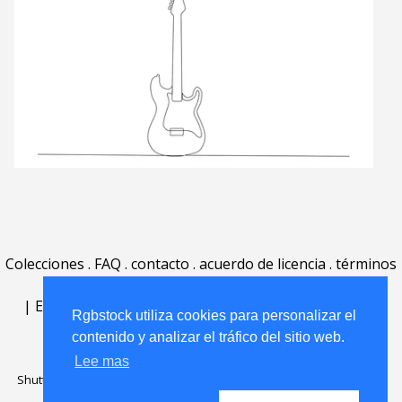
Colecciones
.
FAQ
.
contacto
.
acuerdo de licencia
.
términos
de uso
.
acerca
.
|
English
|
Deutsch
|
Español
|
Polski
|
Português
|
Rgbstock utiliza cookies para personalizar el
Nederlands
|
contenido y analizar el tráfico del sitio web.
Lee mas
Shutterstock official partner of Rgbstock
Saqurai AI official partner of
Rgbstock