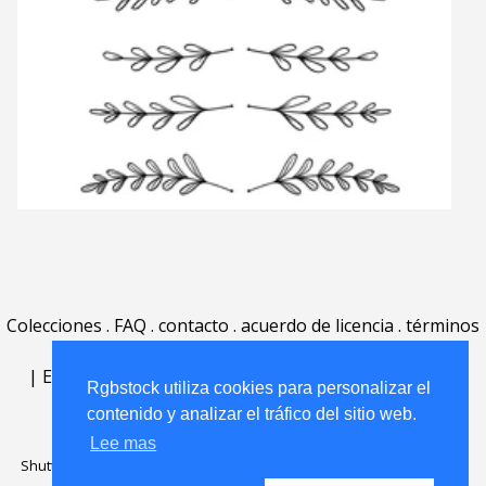
Colecciones
.
FAQ
.
contacto
.
acuerdo de licencia
.
términos
de uso
.
acerca
.
|
English
|
Deutsch
|
Español
|
Polski
|
Português
|
Rgbstock utiliza cookies para personalizar el
Nederlands
|
contenido y analizar el tráfico del sitio web.
Lee mas
Shutterstock official partner of Rgbstock
Saqurai AI official partner of
Rgbstock