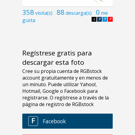
358
88
0
visita(s)
descarga(s)
me
gusta
L
F
T
P
Regístrese gratis para
descargar esta foto