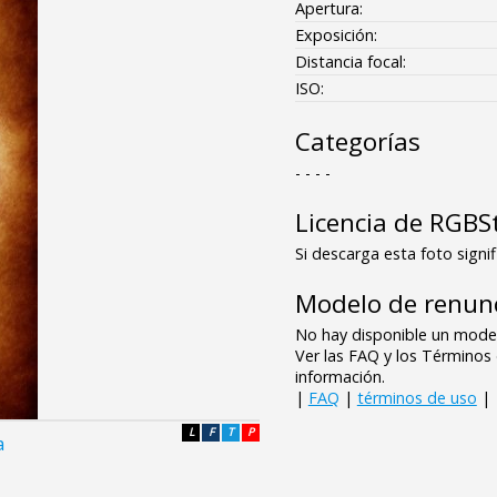
Apertura:
Exposición:
Distancia focal:
ISO:
Categorías
- - - -
Licencia de RGBS
Si descarga esta foto signif
Modelo de renunc
No hay disponible un model
Ver las FAQ y los Término
información.
|
FAQ
|
términos de uso
|
L
F
T
P
a