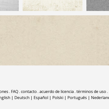
iones
.
FAQ
.
contacto
.
acuerdo de licencia
.
términos de uso
.
nglish
|
Deutsch
|
Español
|
Polski
|
Português
|
Nederlan