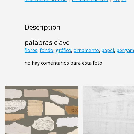
Description
palabras clave
flores
,
fondo
,
gráfico
,
ornamento
,
papel
,
pergam
no hay comentarios para esta foto