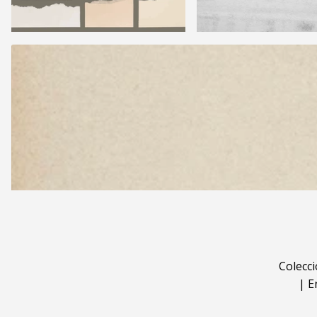
Colecc
|
E