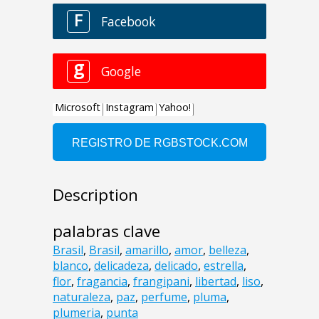
Description
palabras clave
Brasil
,
Brasil
,
amarillo
,
amor
,
belleza
,
blanco
,
delicadeza
,
delicado
,
estrella
,
flor
,
fragancia
,
frangipani
,
libertad
,
liso
,
naturaleza
,
paz
,
perfume
,
pluma
,
plumeria
,
punta