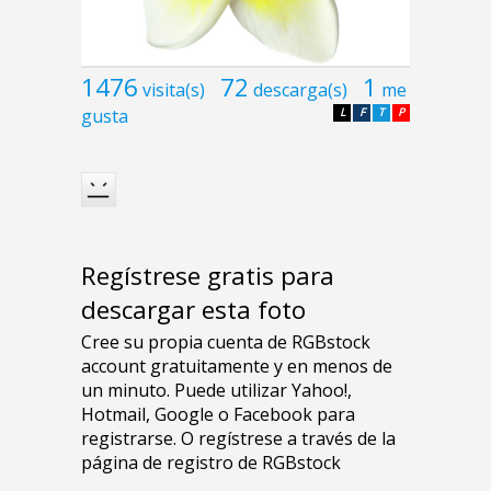
1476
72
1
visita(s)
descarga(s)
me
gusta
L
F
T
P
Regístrese gratis para
descargar esta foto