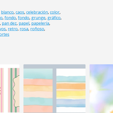
,
blanco
,
caos
,
celebración
,
color
,
io
,
fondo
,
fondo
,
grunge
,
gráfico
,
,
pan dez
,
papel
,
papelería
,
yos
,
retro
,
rosa
,
roñoso
,
ortes