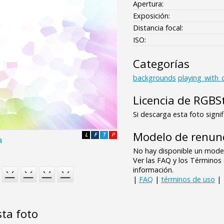
Apertura:
Exposición:
Distancia focal:
ISO:
Categorías
backgrounds
playing_with_
Licencia de RGBS
Si descarga esta foto signif
Modelo de renunc
L
F
T
P
a
No hay disponible un model
Ver las FAQ y los Término
información.
|
FAQ
|
términos de uso
|
sta foto