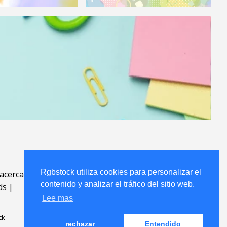
Rgbstock utiliza cookies para personalizar el
acerca
.
contenido y analizar el tráfico del sitio web.
ds
|
Lee mas
ck
rechazar
Entendido