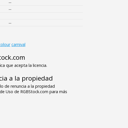
--
--
--
colour
carnival
tock.com
ica que acepta la licencia.
ia a la propiedad
o de renuncia a la propiedad
s de Uso de RGBStock.com para más