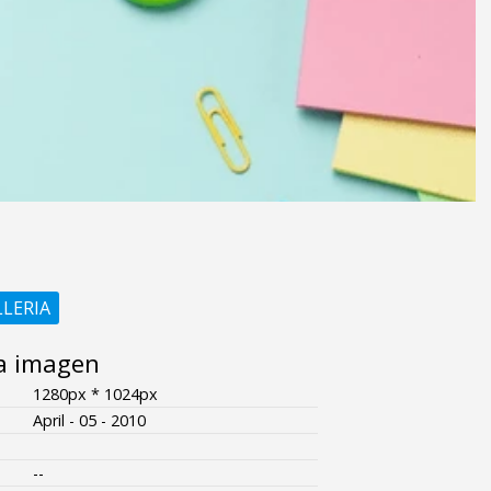
LLERIA
a imagen
1280px * 1024px
April - 05 - 2010
--