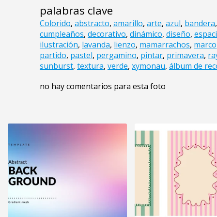
palabras clave
Colorido
,
abstracto
,
amarillo
,
arte
,
azul
,
bandera
cumpleaños
,
decorativo
,
dinámico
,
diseño
,
espac
ilustración
,
lavanda
,
lienzo
,
mamarrachos
,
marco
partido
,
pastel
,
pergamino
,
pintar
,
primavera
,
ra
sunburst
,
textura
,
verde
,
xymonau
,
álbum de rec
no hay comentarios para esta foto