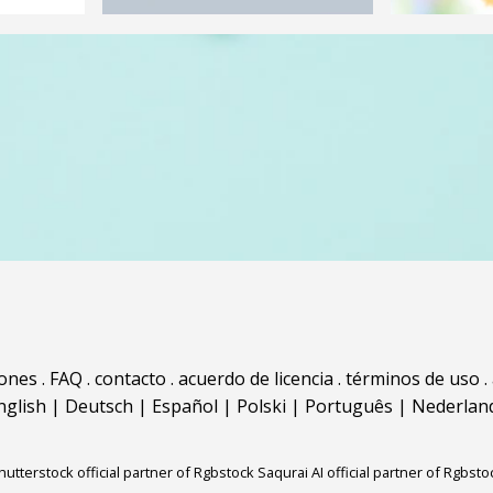
iones
.
FAQ
.
contacto
.
acuerdo de licencia
.
términos de uso
.
nglish
|
Deutsch
|
Español
|
Polski
|
Português
|
Nederlan
hutterstock official partner of Rgbstock
Saqurai AI official partner of Rgbsto