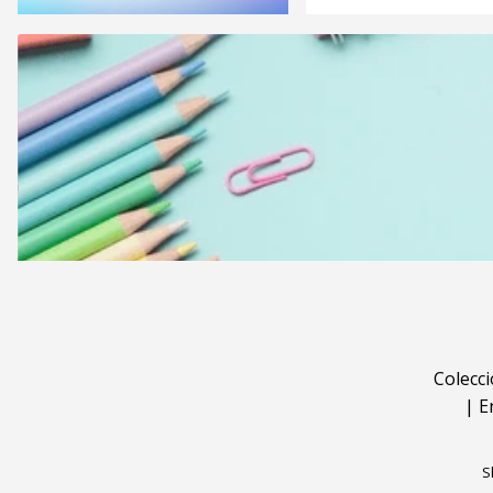
Colecc
|
E
S