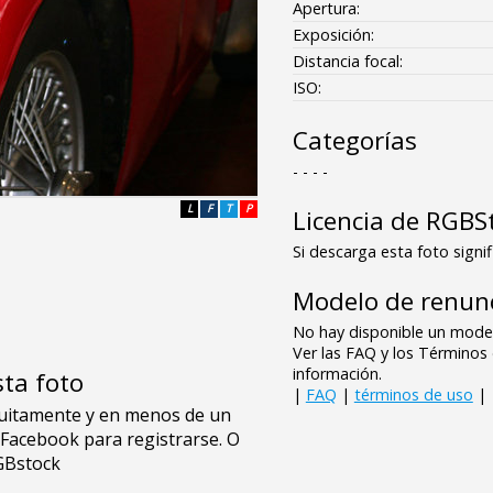
Apertura:
Exposición:
Distancia focal:
ISO:
Categorías
- - - -
L
F
T
P
Licencia de RGBS
Si descarga esta foto signif
Modelo de renunc
No hay disponible un model
Ver las FAQ y los Término
información.
sta foto
|
FAQ
|
términos de uso
|