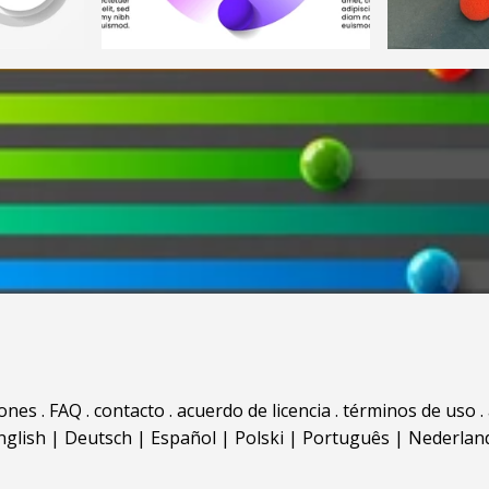
iones
.
FAQ
.
contacto
.
acuerdo de licencia
.
términos de uso
.
nglish
|
Deutsch
|
Español
|
Polski
|
Português
|
Nederlan