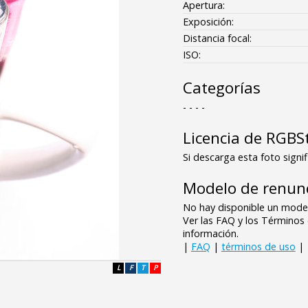
Apertura:
Exposición:
Distancia focal:
ISO:
Categorías
- - - -
Licencia de RGBS
Si descarga esta foto signif
Modelo de renunc
No hay disponible un model
Ver las FAQ y los Término
información.
|
FAQ
|
términos de uso
|
L
F
T
P