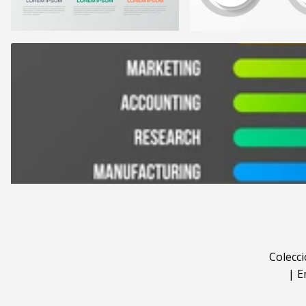
Colecc
|
E