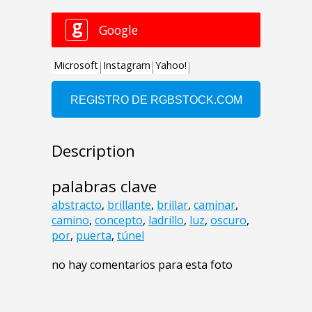
Description
palabras clave
abstracto
,
brillante
,
brillar
,
caminar
,
camino
,
concepto
,
ladrillo
,
luz
,
oscuro
,
por
,
puerta
,
túnel
no hay comentarios para esta foto