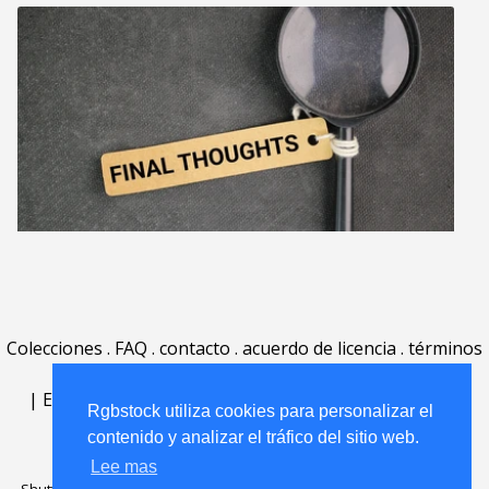
Colecciones
.
FAQ
.
contacto
.
acuerdo de licencia
.
términos
de uso
.
acerca
.
|
English
|
Deutsch
|
Español
|
Polski
|
Português
|
Rgbstock utiliza cookies para personalizar el
Nederlands
|
contenido y analizar el tráfico del sitio web.
Lee mas
Shutterstock official partner of Rgbstock
Saqurai AI official partner of