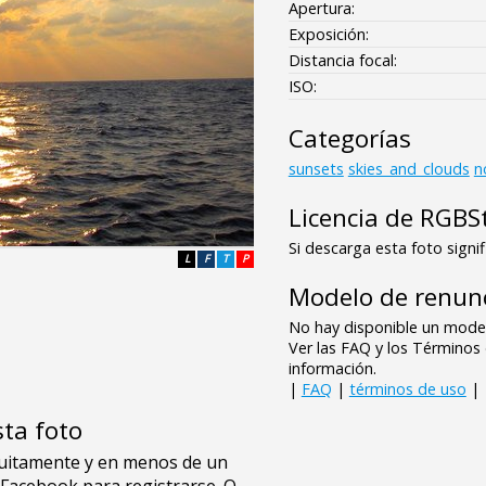
Apertura:
Exposición:
Distancia focal:
ISO:
Categorías
sunsets
skies_and_clouds
n
Licencia de RGBS
Si descarga esta foto signif
L
F
T
P
Modelo de renunc
No hay disponible un model
Ver las FAQ y los Término
información.
|
FAQ
|
términos de uso
|
sta foto