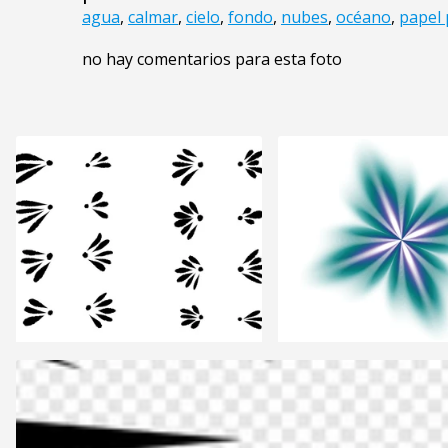
agua
,
calmar
,
cielo
,
fondo
,
nubes
,
océano
,
papel 
no hay comentarios para esta foto