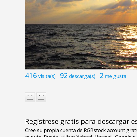
416
92
2
visita(s)
descarga(s)
me gusta
Regístrese gratis para descargar e