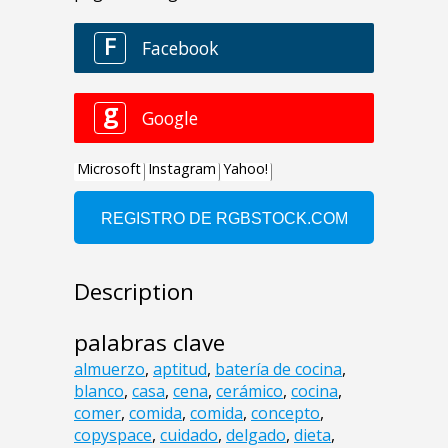
Description
palabras clave
almuerzo
,
aptitud
,
batería de cocina
,
blanco
,
casa
,
cena
,
cerámico
,
cocina
,
comer
,
comida
,
comida
,
concepto
,
copyspace
,
cuidado
,
delgado
,
dieta
,