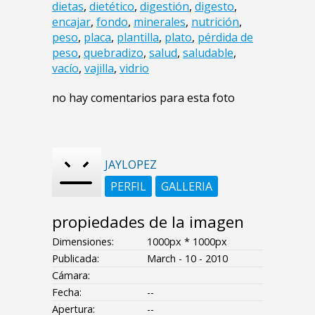
dietas
,
dietético
,
digestión
,
digesto
,
encajar
,
fondo
,
minerales
,
nutrición
,
peso
,
placa
,
plantilla
,
plato
,
pérdida de
peso
,
quebradizo
,
salud
,
saludable
,
vacío
,
vajilla
,
vidrio
no hay comentarios para esta foto
JAYLOPEZ
PERFIL
GALLERIA
propiedades de la imagen
Dimensiones:
1000px * 1000px
Publicada:
March - 10 - 2010
Cámara:
Fecha:
--
Apertura:
--