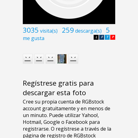
3035
259
5
visita(s)
descarga(s)
me gusta
L
F
T
P
Regístrese gratis para
descargar esta foto