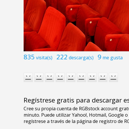
835
222
9
visita(s)
descarga(s)
me gusta
Regístrese gratis para descargar e