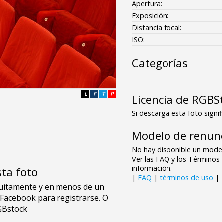
Apertura:
Exposición:
Distancia focal:
ISO:
Categorías
- - - -
L
F
T
P
Licencia de RGBS
Si descarga esta foto signif
Modelo de renunc
No hay disponible un model
Ver las FAQ y los Término
información.
sta foto
|
FAQ
|
términos de uso
|