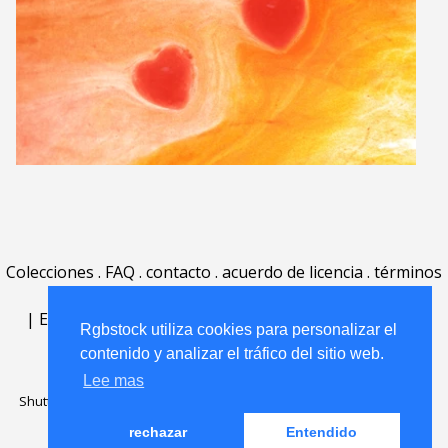
Colecciones
.
FAQ
.
contacto
.
acuerdo de licencia
.
términos
de uso
.
acerca
.
|
English
|
Deutsch
|
Español
|
Polski
|
Português
|
Rgbstock utiliza cookies para personalizar el
Nederlands
|
contenido y analizar el tráfico del sitio web.
Lee mas
Shutterstock official partner of Rgbstock
Saqurai AI official partner of
Rgbstock
rechazar
Entendido