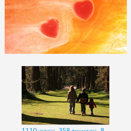
1110
358
8
visita(s)
descarga(s)