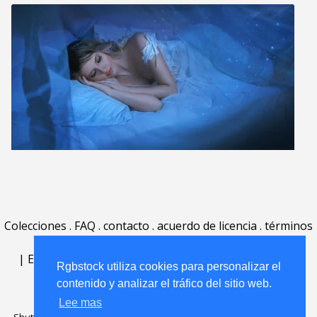
Colecciones
.
FAQ
.
contacto
.
acuerdo de licencia
.
términos
de uso
.
acerca
.
|
English
|
Deutsch
|
Español
|
Polski
|
Português
|
Rgbstock utiliza cookies para personalizar el
Nederlands
|
contenido y analizar el tráfico del sitio web.
Lee mas
Shutterstock official partner of Rgbstock
Saqurai AI official partner of