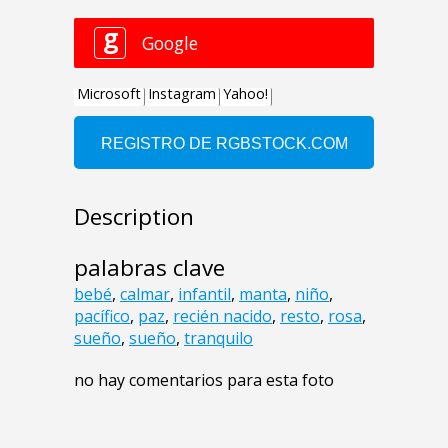
Description
palabras clave
bebé
,
calmar
,
infantil
,
manta
,
niño
,
pacífico
,
paz
,
recién nacido
,
resto
,
rosa
,
sueño
,
sueño
,
tranquilo
no hay comentarios para esta foto