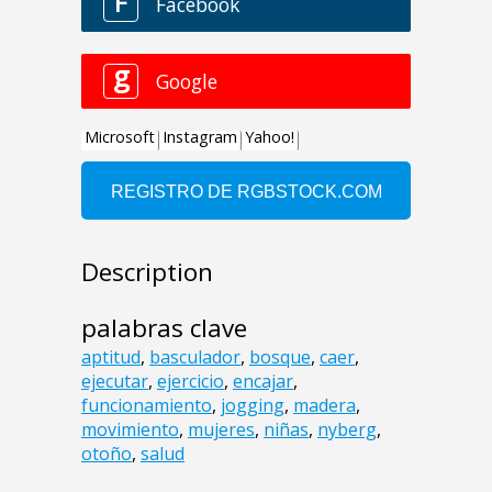
Description
palabras clave
aptitud
,
basculador
,
bosque
,
caer
,
ejecutar
,
ejercicio
,
encajar
,
funcionamiento
,
jogging
,
madera
,
movimiento
,
mujeres
,
niñas
,
nyberg
,
otoño
,
salud