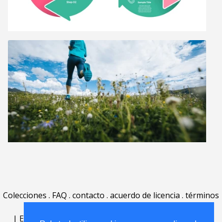
Colecciones
.
FAQ
.
contacto
.
acuerdo de licencia
.
términos
de uso
.
acerca
.
|
English
|
Deutsch
|
Español
|
Polski
|
Português
|