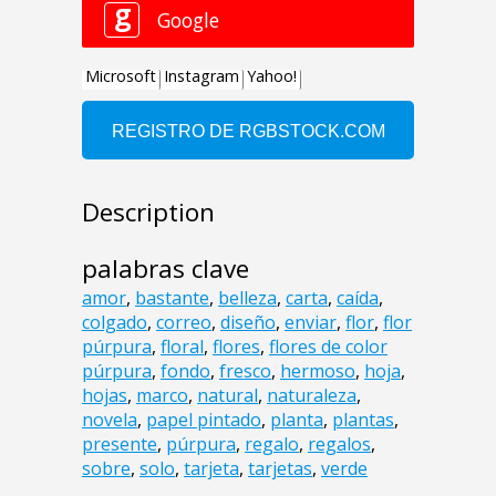
Description
palabras clave
amor
,
bastante
,
belleza
,
carta
,
caída
,
colgado
,
correo
,
diseño
,
enviar
,
flor
,
flor
púrpura
,
floral
,
flores
,
flores de color
púrpura
,
fondo
,
fresco
,
hermoso
,
hoja
,
hojas
,
marco
,
natural
,
naturaleza
,
novela
,
papel pintado
,
planta
,
plantas
,
presente
,
púrpura
,
regalo
,
regalos
,
sobre
,
solo
,
tarjeta
,
tarjetas
,
verde