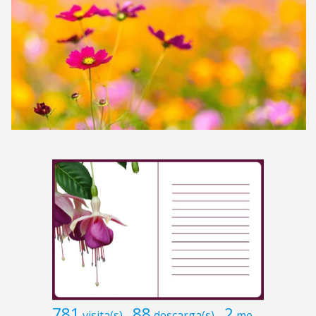
781
88
2
visita(s)
descarga(s)
me