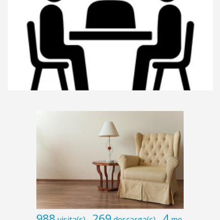
988
269
4
visita(s)
descarga(s)
me