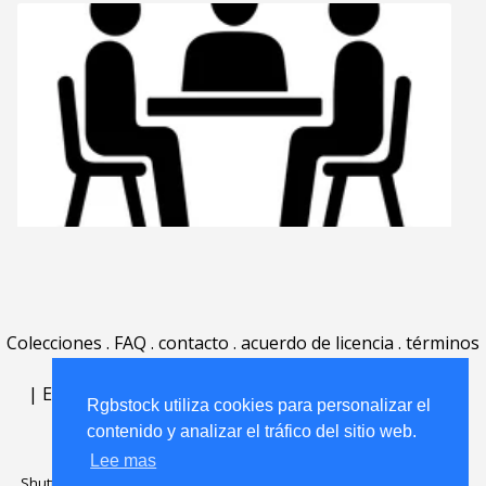
Colecciones
.
FAQ
.
contacto
.
acuerdo de licencia
.
términos
de uso
.
acerca
.
|
English
|
Deutsch
|
Español
|
Polski
|
Português
|
Rgbstock utiliza cookies para personalizar el
Nederlands
|
contenido y analizar el tráfico del sitio web.
Lee mas
Shutterstock official partner of Rgbstock
Saqurai AI official partner of