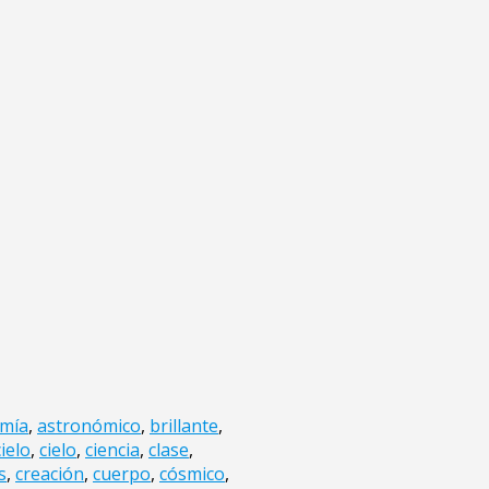
mía
,
astronómico
,
brillante
,
cielo
,
cielo
,
ciencia
,
clase
,
s
,
creación
,
cuerpo
,
cósmico
,