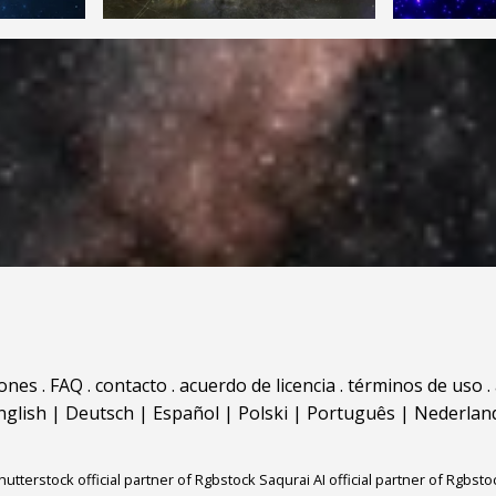
iones
.
FAQ
.
contacto
.
acuerdo de licencia
.
términos de uso
.
nglish
|
Deutsch
|
Español
|
Polski
|
Português
|
Nederlan
hutterstock official partner of Rgbstock
Saqurai AI official partner of Rgbsto