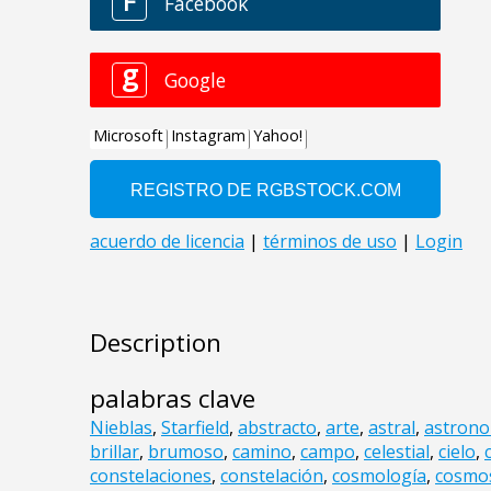
Description
palabras clave
Nieblas
,
Starfield
,
abstracto
,
arte
,
astral
,
astrono
brillar
,
brumoso
,
camino
,
campo
,
celestial
,
cielo
,
constelaciones
,
constelación
,
cosmología
,
cosmo