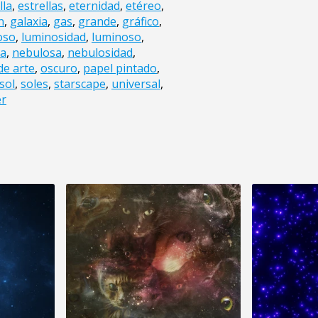
lla
,
estrellas
,
eternidad
,
etéreo
,
n
,
galaxia
,
gas
,
grande
,
gráfico
,
oso
,
luminosidad
,
luminoso
,
na
,
nebulosa
,
nebulosidad
,
de arte
,
oscuro
,
papel pintado
,
sol
,
soles
,
starscape
,
universal
,
er