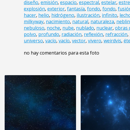
diseño
,
emisión
,
espacio
,
espectral
,
estelar
,
estre
explosión
,
exterior
,
fantasía
,
fondo
,
fondo
,
fusió
hacer
,
helio
,
hidrógeno
,
ilustración
,
infinito
,
lech
milkyway
,
nacimiento
,
natural
,
naturaleza
,
nebli
nebuloso
,
noche
,
nube
,
nublado
,
nuclear
,
obras 
polvo
,
profundo
,
radiación
,
reflexión
,
refracción
,
universo
,
vacío
,
vacío
,
vector
,
vivero
,
weirdvis
,
ét
no hay comentarios para esta foto