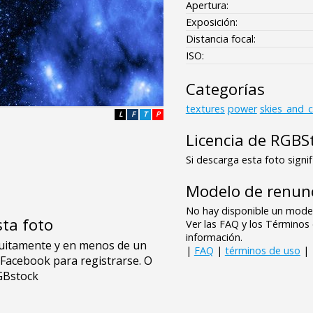
Apertura:
Exposición:
Distancia focal:
ISO:
Categorías
textures
power
skies_and_
L
F
T
P
Licencia de RGBS
Si descarga esta foto signif
Modelo de renunc
No hay disponible un model
sta foto
Ver las FAQ y los Término
información.
|
FAQ
|
términos de uso
|