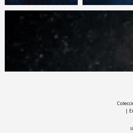
Colecc
|
E
S