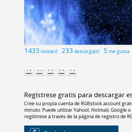
1433
233
5
visita(s)
descarga(s)
me gusta
Regístrese gratis para descargar e