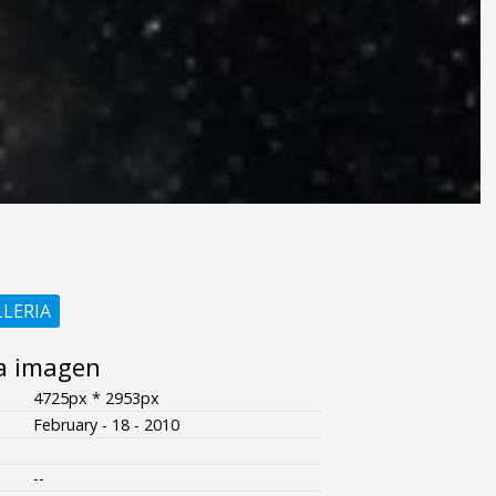
LLERIA
a imagen
4725px * 2953px
February - 18 - 2010
--