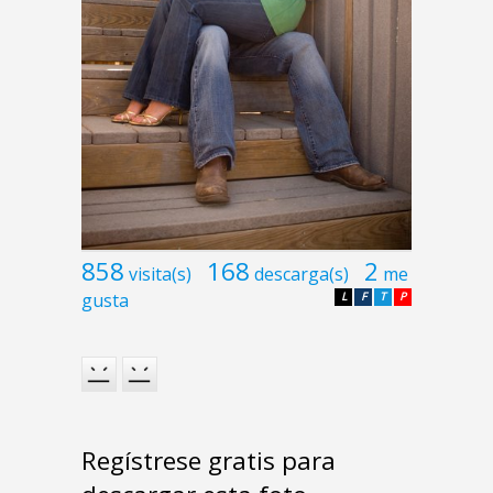
858
168
2
visita(s)
descarga(s)
me
gusta
L
F
T
P
Regístrese gratis para