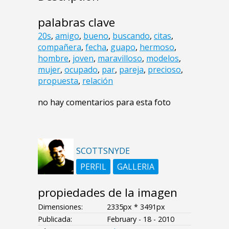
palabras clave
20s
,
amigo
,
bueno
,
buscando
,
citas
,
compañera
,
fecha
,
guapo
,
hermoso
,
hombre
,
joven
,
maravilloso
,
modelos
,
mujer
,
ocupado
,
par
,
pareja
,
precioso
,
propuesta
,
relación
no hay comentarios para esta foto
SCOTTSNYDE
PERFIL
GALLERIA
propiedades de la imagen
Dimensiones:
2335px * 3491px
Publicada:
February - 18 - 2010