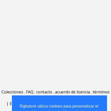
Colecciones
.
FAQ
.
contacto
.
acuerdo de licencia
.
términos
de uso
.
acerca
.
|
English
|
Deutsch
|
Español
|
Polski
|
Português
|
Rgbstock utiliza cookies para personalizar el
Nederlands
|