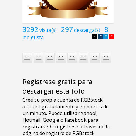
3292
297
8
visita(s)
descarga(s)
me gusta
L
F
T
P
Regístrese gratis para
descargar esta foto