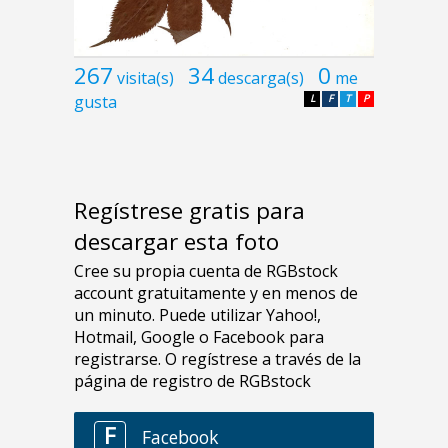
267
34
0
visita(s)
descarga(s)
me
gusta
L
F
T
P
Regístrese gratis para
descargar esta foto