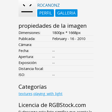
ROCANONZ
PERFIL
GALLERIA
propiedades de la imagen
Dimensiones:
1800px * 1668px
Publicada:
February - 16 - 2010
Cámara:
Fecha:
--
Apertura:
--
Exposición:
--
Distancia focal:
ISO:
--
Categorías
textures
playing_with_light
Licencia de RGBStock.com
Si descarga esta foto significa que acepta la