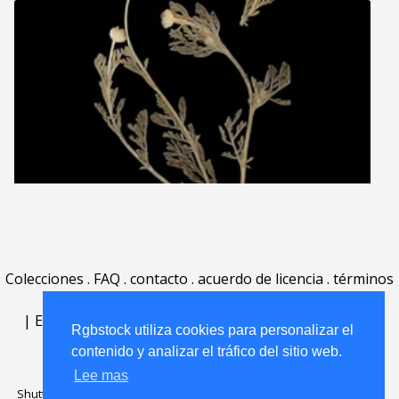
Colecciones
.
FAQ
.
contacto
.
acuerdo de licencia
.
términos
de uso
.
acerca
.
|
English
|
Deutsch
|
Español
|
Polski
|
Português
|
Rgbstock utiliza cookies para personalizar el
Nederlands
|
contenido y analizar el tráfico del sitio web.
Lee mas
Shutterstock official partner of Rgbstock
Saqurai AI official partner of