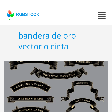
RGBSTOCK
bandera de oro
vector o cinta