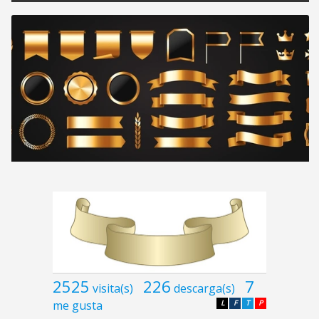
2525
226
7
visita(s)
descarga(s)
me gusta
L
F
T
P