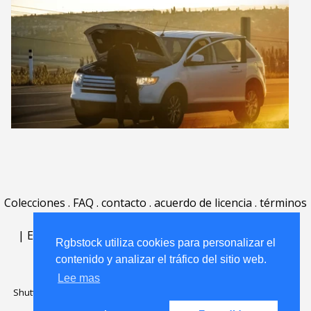
Colecciones
.
FAQ
.
contacto
.
acuerdo de licencia
.
términos
de uso
.
acerca
.
|
English
|
Deutsch
|
Español
|
Polski
|
Português
|
Rgbstock utiliza cookies para personalizar el
Nederlands
|
contenido y analizar el tráfico del sitio web.
Lee mas
Shutterstock official partner of Rgbstock
Saqurai AI official partner of
Rgbstock