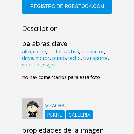
Description
palabras clave
alto
,
coche
,
coche
,
coches
,
conductor
,
drive
,
motor
,
punto
,
techo
,
transporte
,
vehículo
,
viajes
no hay comentarios para esta foto
MZACHA
PERFIL
GALLERIA
propiedades de la imagen