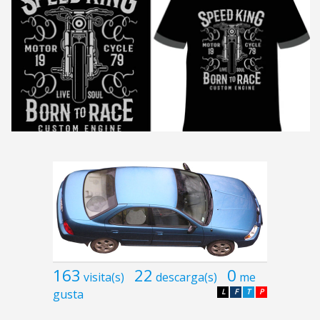
163
22
0
visita(s)
descarga(s)
me
gusta
L
F
T
P