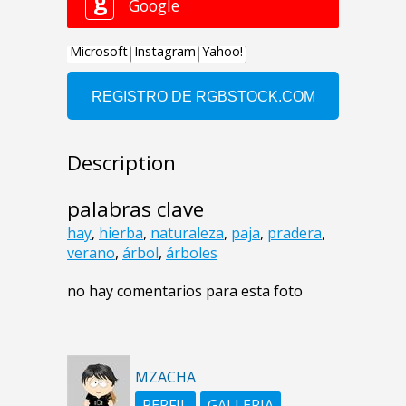
Description
palabras clave
hay
,
hierba
,
naturaleza
,
paja
,
pradera
,
verano
,
árbol
,
árboles
no hay comentarios para esta foto
MZACHA
PERFIL
GALLERIA