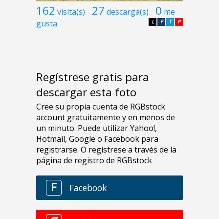
162
27
0
visita(s)
descarga(s)
me
gusta
L
F
T
P
Regístrese gratis para
descargar esta foto