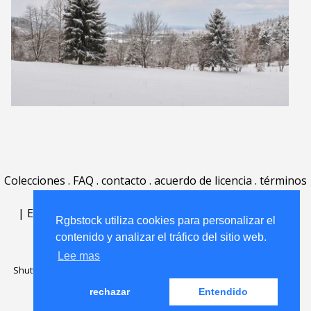
Colecciones
.
FAQ
.
contacto
.
acuerdo de licencia
.
términos
de uso
.
acerca
.
|
English
|
Deutsch
|
Español
|
Polski
|
Português
|
Rgbstock utiliza cookies para personalizar el
Nederlands
|
contenido y analizar el tráfico del sitio web.
Lee mas
Shutterstock official partner of Rgbstock
Saqurai AI official partner of
Rgbstock
rechazar
Entendido