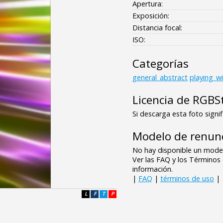
Apertura:
Exposición:
Distancia focal:
ISO:
Categorías
general_abstract
playing_w
Licencia de RGBS
Si descarga esta foto signif
Modelo de renunc
No hay disponible un model
Ver las FAQ y los Término
información.
|
FAQ
|
términos de uso
|
L
F
T
P