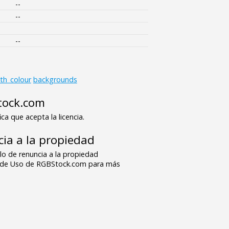
--
--
--
ith_colour
backgrounds
tock.com
ica que acepta la licencia.
ia a la propiedad
o de renuncia a la propiedad
s de Uso de RGBStock.com para más