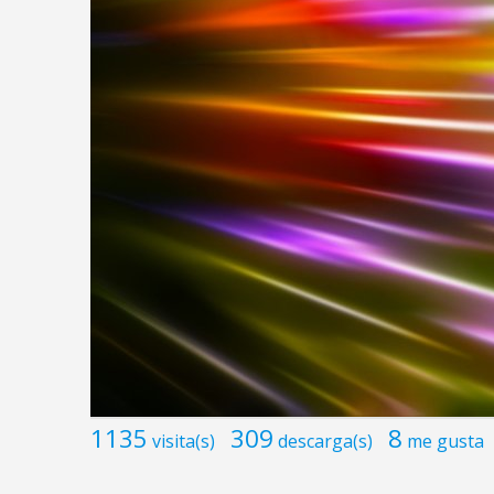
1135
309
8
visita(s)
descarga(s)
me gusta