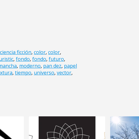
ciencia ficción
,
color
,
color
,
uristic
,
fondo
,
fondo
,
futuro
,
mancha
,
moderno
,
pan dez
,
papel
extura
,
tiempo
,
universo
,
vector
,