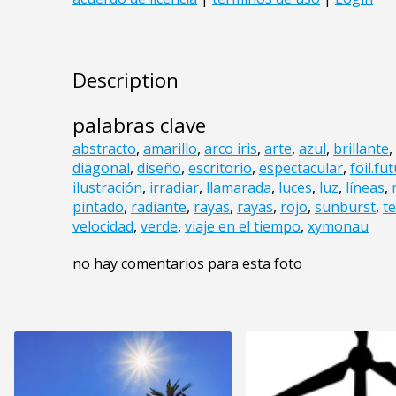
Description
palabras clave
abstracto
,
amarillo
,
arco iris
,
arte
,
azul
,
brillante
,
diagonal
,
diseño
,
escritorio
,
espectacular
,
foil.fut
ilustración
,
irradiar
,
llamarada
,
luces
,
luz
,
líneas
,
pintado
,
radiante
,
rayas
,
rayas
,
rojo
,
sunburst
,
t
velocidad
,
verde
,
viaje en el tiempo
,
xymonau
no hay comentarios para esta foto