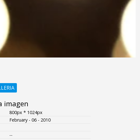
LLERIA
a imagen
800px * 1024px
February - 06 - 2010
--