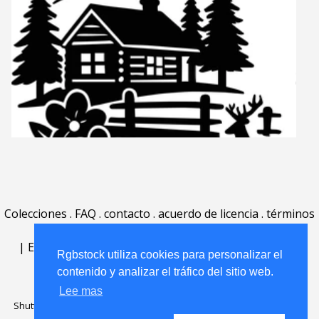
Colecciones
.
FAQ
.
contacto
.
acuerdo de licencia
.
términos
de uso
.
acerca
.
|
English
|
Deutsch
|
Español
|
Polski
|
Português
|
Rgbstock utiliza cookies para personalizar el
Nederlands
|
contenido y analizar el tráfico del sitio web.
Lee mas
Shutterstock official partner of Rgbstock
Saqurai AI official partner of
Rgbstock