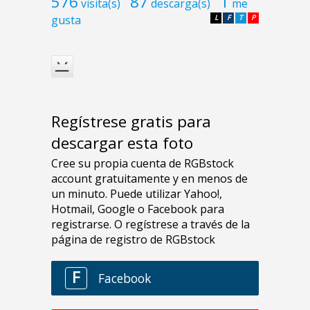
576
87
1
visita(s)
descarga(s)
me
gusta
L
F
T
P
Regístrese gratis para
descargar esta foto