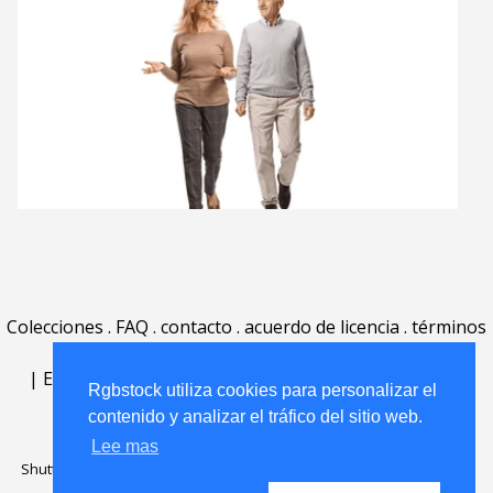
Colecciones
.
FAQ
.
contacto
.
acuerdo de licencia
.
términos
de uso
.
acerca
.
|
English
|
Deutsch
|
Español
|
Polski
|
Português
|
Rgbstock utiliza cookies para personalizar el
Nederlands
|
contenido y analizar el tráfico del sitio web.
Lee mas
Shutterstock official partner of Rgbstock
Saqurai AI official partner of
Rgbstock