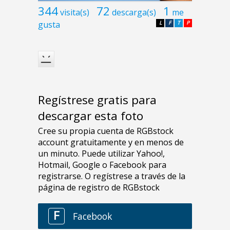
344
72
1
visita(s)
descarga(s)
me
gusta
L
F
T
P
Regístrese gratis para
descargar esta foto