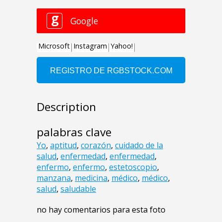
Description
palabras clave
Yo
,
aptitud
,
corazón
,
cuidado de la
salud
,
enfermedad
,
enfermedad
,
enfermo
,
enfermo
,
estetoscopio
,
manzana
,
medicina
,
médico
,
médico
,
salud
,
saludable
no hay comentarios para esta foto