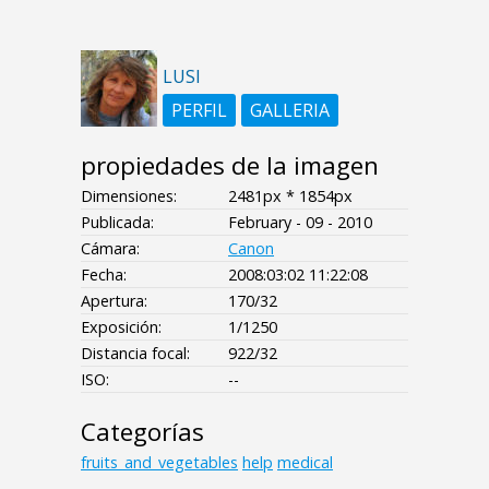
LUSI
PERFIL
GALLERIA
propiedades de la imagen
Dimensiones:
2481px * 1854px
Publicada:
February - 09 - 2010
Cámara:
Canon
Fecha:
2008:03:02 11:22:08
Apertura:
170/32
Exposición:
1/1250
Distancia focal:
922/32
ISO:
--
Categorías
fruits_and_vegetables
help
medical