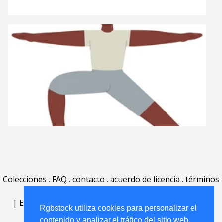
Colecciones
.
FAQ
.
contacto
.
acuerdo de licencia
.
términos
de uso
.
acerca
.
|
English
|
Deutsch
|
Español
|
Polski
|
Português
|
Rgbstock utiliza cookies para personalizar el
Nederlands
|
contenido y analizar el tráfico del sitio web.