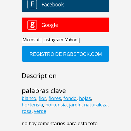
Description
palabras clave
blanco
,
flor
,
flores
,
fondo
,
hojas
,
hortensia
,
hortensia
,
jardín
,
naturaleza
,
rosa
,
verde
no hay comentarios para esta foto