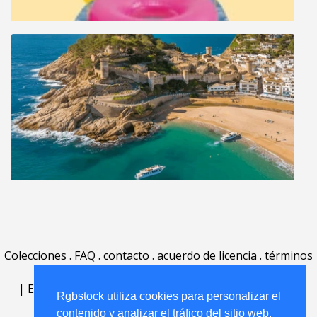
Colecciones
.
FAQ
.
contacto
.
acuerdo de licencia
.
términos
de uso
.
acerca
.
|
English
|
Deutsch
|
Español
|
Polski
|
Português
|
Rgbstock utiliza cookies para personalizar el
Nederlands
|
contenido y analizar el tráfico del sitio web.