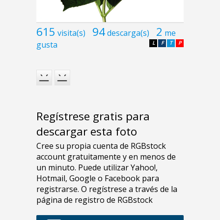
615
94
2
visita(s)
descarga(s)
me
gusta
L
F
T
P
Regístrese gratis para
descargar esta foto