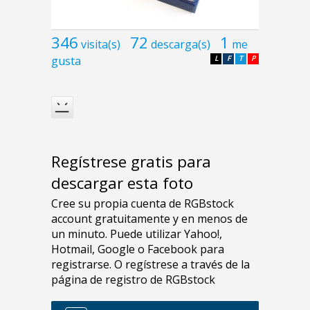
346
72
1
visita(s)
descarga(s)
me
gusta
L
F
T
P
Regístrese gratis para
descargar esta foto