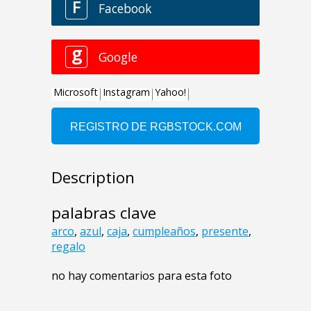
Description
palabras clave
arco
,
azul
,
caja
,
cumpleaños
,
presente
,
regalo
no hay comentarios para esta foto