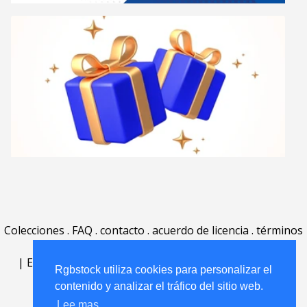
Colecciones
.
FAQ
.
contacto
.
acuerdo de licencia
.
términos
de uso
.
acerca
.
|
English
|
Deutsch
|
Español
|
Polski
|
Português
|
Rgbstock utiliza cookies para personalizar el
Nederlands
|
contenido y analizar el tráfico del sitio web.
Lee mas