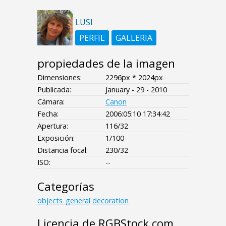
LUSI
PERFIL
GALLERIA
propiedades de la imagen
Dimensiones:
2296px * 2024px
Publicada:
January - 29 - 2010
Cámara:
Canon
Fecha:
2006:05:10 17:34:42
Apertura:
116/32
Exposición:
1/100
Distancia focal:
230/32
ISO:
--
Categorías
objects_general
decoration
Licencia de RGBStock.com