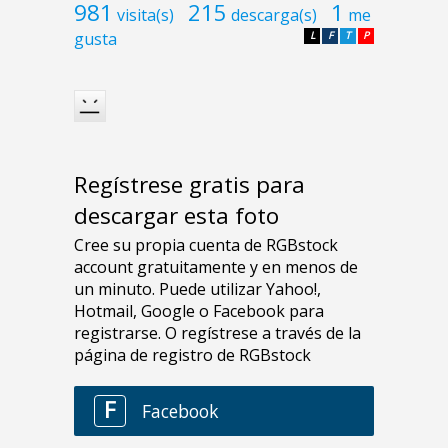
981
215
1
visita(s)
descarga(s)
me
gusta
L
F
T
P
Regístrese gratis para
descargar esta foto