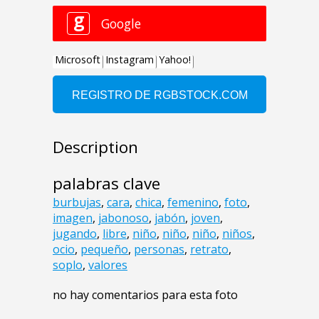
Description
palabras clave
burbujas
,
cara
,
chica
,
femenino
,
foto
,
imagen
,
jabonoso
,
jabón
,
joven
,
jugando
,
libre
,
niño
,
niño
,
niño
,
niños
,
ocio
,
pequeño
,
personas
,
retrato
,
soplo
,
valores
no hay comentarios para esta foto