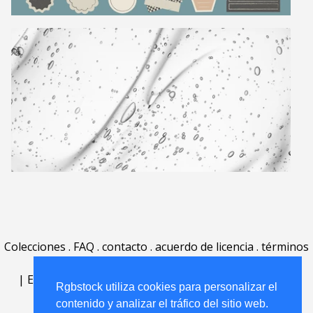
Colecciones
.
FAQ
.
contacto
.
acuerdo de licencia
.
términos
de uso
.
acerca
.
|
English
|
Deutsch
|
Español
|
Polski
|
Português
|
Rgbstock utiliza cookies para personalizar el
Nederlands
|
contenido y analizar el tráfico del sitio web.