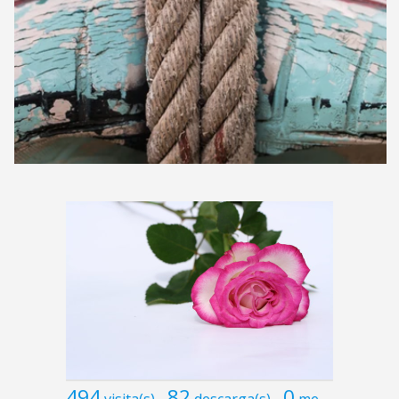
494
82
0
visita(s)
descarga(s)
me