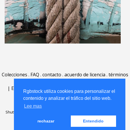
Colecciones
.
FAQ
.
contacto
.
acuerdo de licencia
.
términos
de uso
.
acerca
.
|
English
|
Deutsch
|
Español
|
Polski
|
Português
|
Rgbstock utiliza cookies para personalizar el
Nederlands
|
contenido y analizar el tráfico del sitio web.
Lee mas
Shutterstock official partner of Rgbstock
Saqurai AI official partner of
Rgbstock
rechazar
Entendido