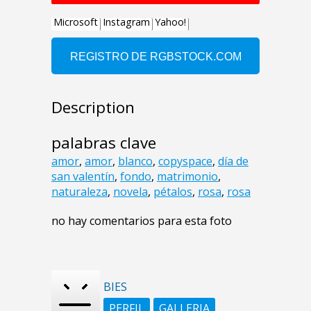
Description
palabras clave
amor
,
amor
,
blanco
,
copyspace
,
día de
san valentín
,
fondo
,
matrimonio
,
naturaleza
,
novela
,
pétalos
,
rosa
,
rosa
no hay comentarios para esta foto
BIES
PERFIL
GALLERIA