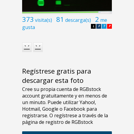
373
81
2
visita(s)
descarga(s)
me
gusta
L
F
T
P
Regístrese gratis para
descargar esta foto