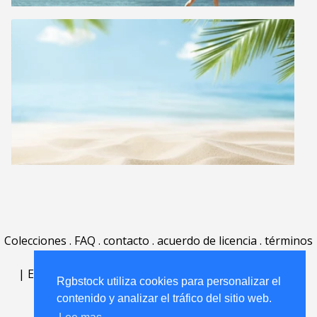
Colecciones
.
FAQ
.
contacto
.
acuerdo de licencia
.
términos
de uso
.
acerca
.
|
English
|
Deutsch
|
Español
|
Polski
|
Português
|
Rgbstock utiliza cookies para personalizar el
Nederlands
|
contenido y analizar el tráfico del sitio web.