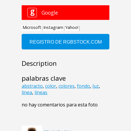
Description
palabras clave
abstracto
,
color
,
colores
,
fondo
,
luz
,
línea
,
líneas
no hay comentarios para esta foto