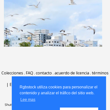
Colecciones
.
FAQ
.
contacto
.
acuerdo de licencia
.
términos
de uso
.
acerca
.
|
English
|
Deutsch
|
Español
|
Polski
|
Português
|
Rgbstock utiliza cookies para personalizar el
Nederlands
|
contenido y analizar el tráfico del sitio web.
Lee mas
Shutterstock official partner of Rgbstock
Saqurai AI official partner of
Rgbstock