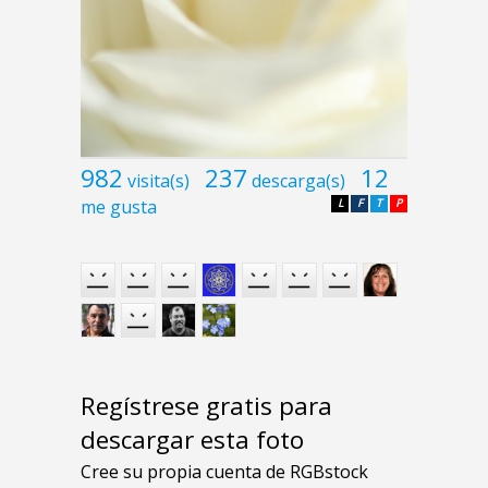
982
237
12
visita(s)
descarga(s)
me gusta
L
F
T
P
Regístrese gratis para
descargar esta foto