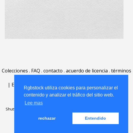
Colecciones
.
FAQ
.
contacto
.
acuerdo de licencia
.
términos
de uso
.
acerca
.
|
English
|
Deutsch
|
Español
|
Polski
|
Português
|
Rgbstock utiliza cookies para personalizar el
Nederlands
|
contenido y analizar el tráfico del sitio web.
Lee mas
Shutterstock official partner of Rgbstock
Saqurai AI official partner of
Rgbstock
rechazar
Entendido