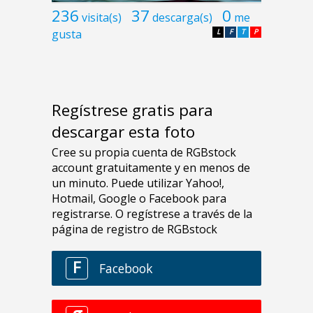
236
37
0
visita(s)
descarga(s)
me
gusta
L
F
T
P
Regístrese gratis para
descargar esta foto